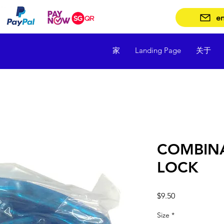
en
家
Landing Page
关于
COMBINA
LOCK
價
$9.50
格
Size
*