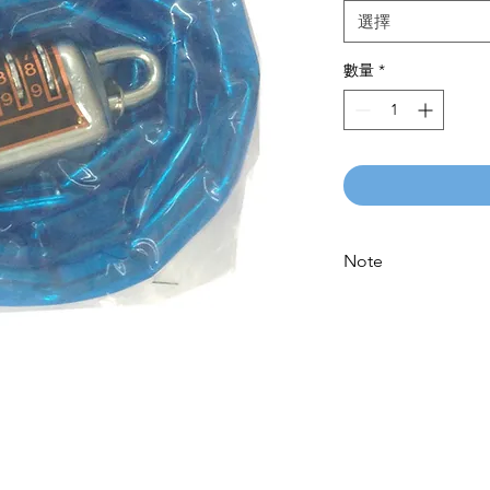
選擇
數量
*
Note
Please call for latest 