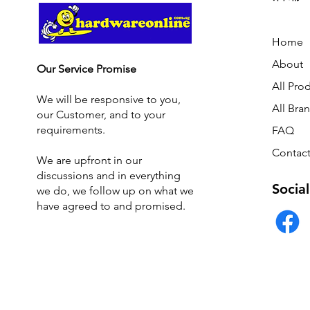
Home
About
Our Service Promise
All Pro
We will be responsive to you,
All Bra
our Customer, and to your
requirements.
FAQ
Contact
We are upfront in our
discussions and i
n everything
Social
we do, we follow up on what we
have agreed to and promised.