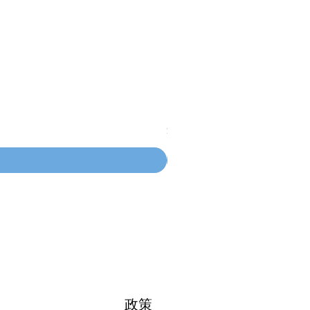
100mm MC Nylon Castors
價格
$134.55
政策