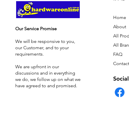
Home
About
Our Service Promise
All Pro
We will be responsive to you,
All Bra
our Customer, and to your
requirements.
FAQ
Contact
We are upfront in our
discussions and i
n everything
Social
we do, we follow up on what we
have agreed to and promised.