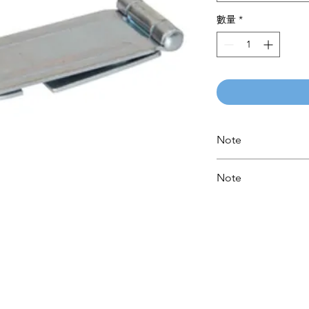
數量
*
Note
Please call for latest
Note
Please call for latest