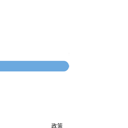
100mm MC Nylon Castors
價格
$134.55
政策