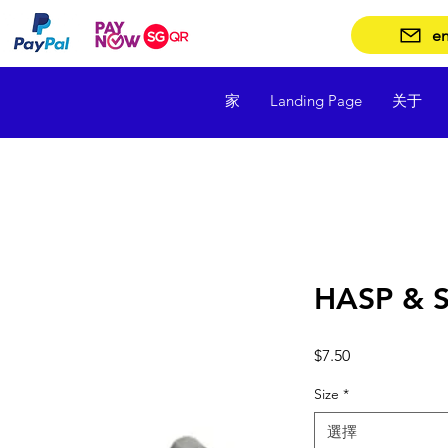
en
家
Landing Page
关于
HASP & S
價
$7.50
格
Size
*
選擇