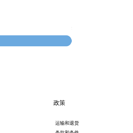
BLOWER / EXHAUST HOSE
價格
$48.75
政策
运输和退货
条款和条件