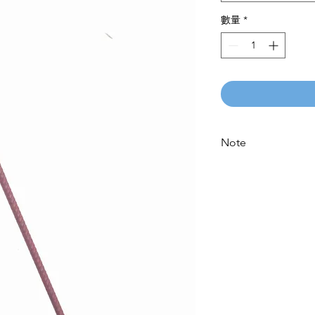
數量
*
Note
Please call for latest