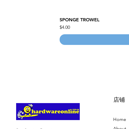
SPONGE TROWEL
價格
$4.00
店铺
Home
About