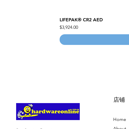
LIFEPAK® CR2 AED
價格
$3,924.00
店铺
Home
About