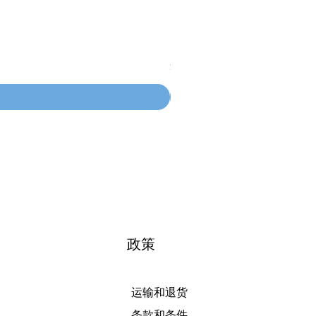
100mm MC Nylon Castors
價格
$134.55
政策
运输和退货
条款和条件