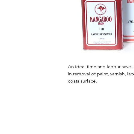
An ideal time and labour save. 
in removal of paint, varnish, la
coats surface.