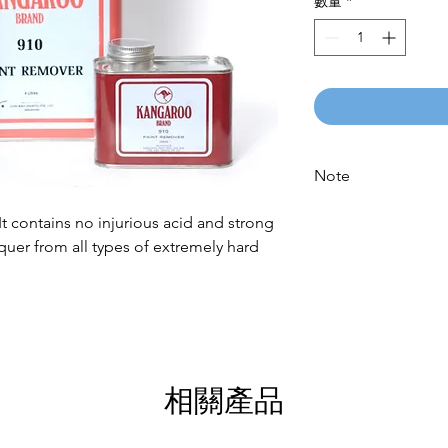
數量
*
Note
Please call for latest
It contains no injurious acid and strong
cquer from all types of extremely hard
相關產品