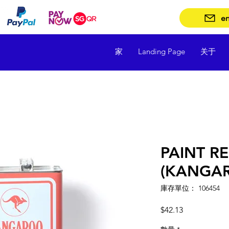
en
家
Landing Page
关于
PAINT R
(KANGAR
庫存單位： 106454
價
$42.13
格