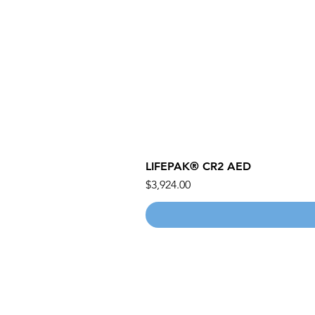
LIFEPAK® CR2 AED
價格
$3,924.00