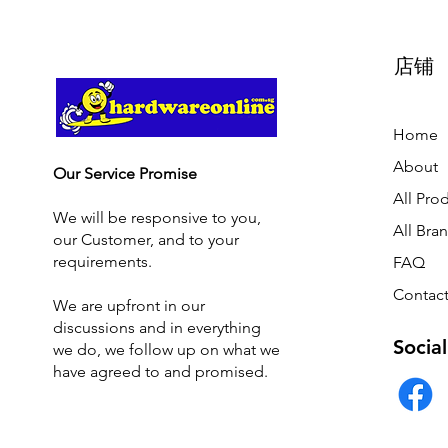
店铺
Home
About
Our Service Promise
All Pro
We will be responsive to you,
All Bra
our Customer, and to your
requirements.
FAQ
Contact
We are upfront in our
discussions and i
n everything
Social
we do, we follow up on what we
have agreed to and promised.