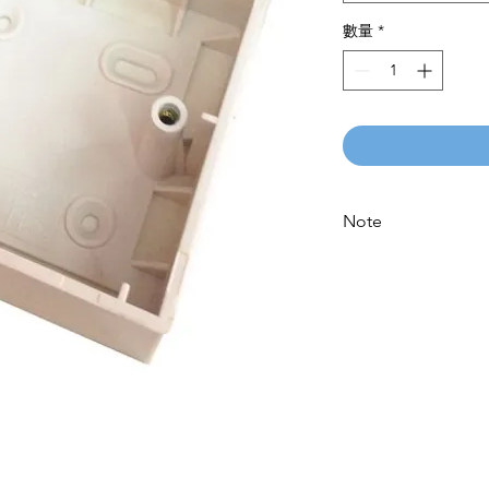
數量
*
Note
Please call for latest 