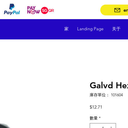
en
家
Landing Page
关于
Galvd He
庫存單位： 101604
價
$12.71
格
數量
*