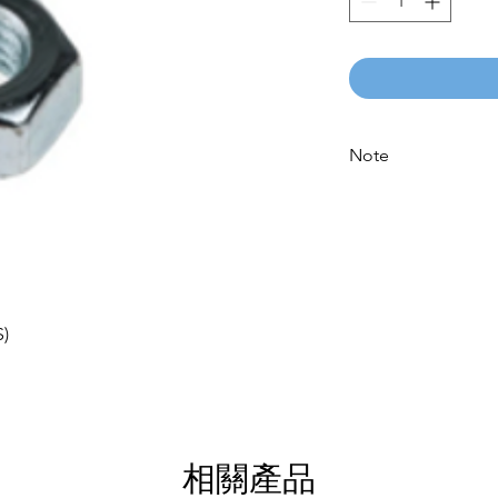
Note
Please call for latest 
S)
相關產品