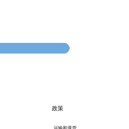
100mm MC Nylon Castors
價格
$134.55
政策
运输和退货