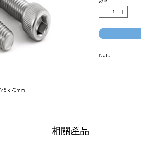
數量
*
Note
Please call for latest 
) M8 x 70mm
相關產品