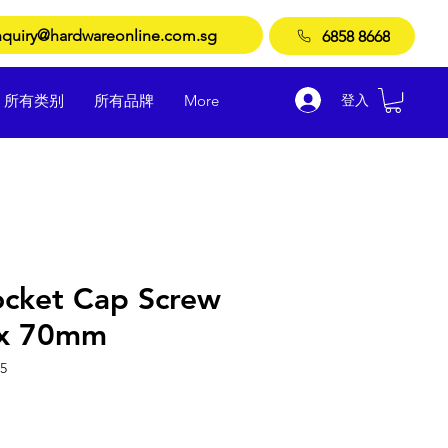
quiry@hardwareonline.com.sg
6858 8668
登入
所有类别
所有品牌
More
ocket Cap Screw
 x 70mm
5