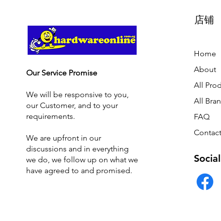
店铺
Home
About
Our Service Promise
All Pro
We will be responsive to you,
All Bra
our Customer, and to your
requirements.
FAQ
Contact
We are upfront in our
discussions and i
n everything
Social
we do, we follow up on what we
have agreed to and promised.