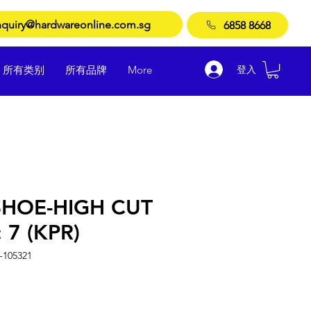
quiry@hardwareonline.com.sg
6858 8668
登入
所有类别
所有品牌
More
SHOE-HIGH CUT
 7 (KPR)
105321