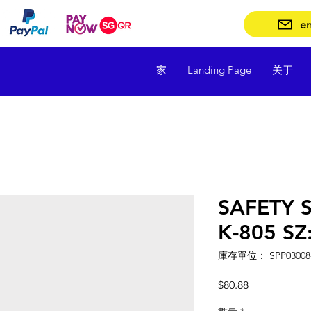
en
家
Landing Page
关于
SAFETY 
K-805 SZ:
庫存單位： SPP03008-
價
$80.88
格