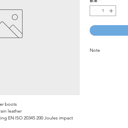
數量
*
Note
Please call for latest
er boots

ain leather

ting EN ISO 20345 200 Joules impact