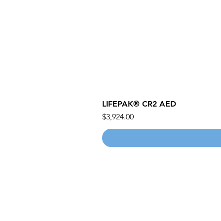
LIFEPAK® CR2 AED
價格
$3,924.00