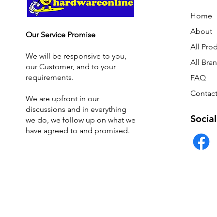
Home
About
Our Service Promise
All Pro
We will be responsive to you,
All Bra
our Customer, and to your
requirements.
FAQ
Contact
We are upfront in our
discussions and i
n everything
Social
we do, we follow up on what we
have agreed to and promised.