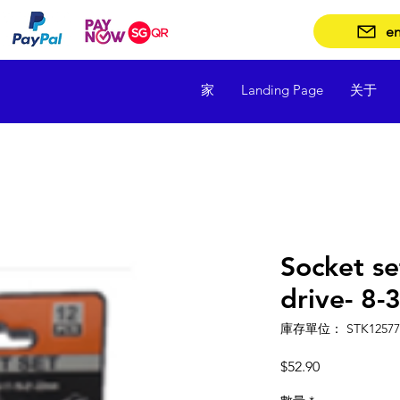
en
家
Landing Page
关于
Socket se
drive- 8
庫存單位： STK12577
價
$52.90
格