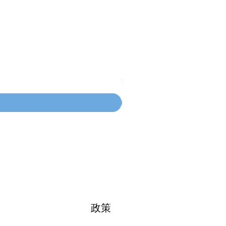
100mm MC Nylon Castors
價格
$134.55
政策