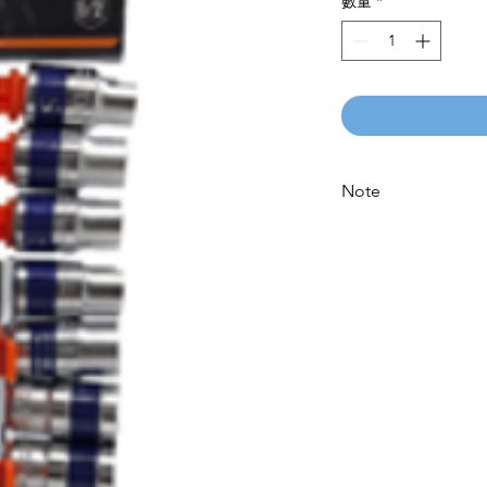
數量
*
Note
Please call for latest 